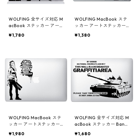
WOLFING 全サイズ対応 M
WOLFING MacBook ステ
acBook ステッカー アー
ッカー アートステッカー
トステッカー Audrey Hep
Banksy バンクシー throw
¥1,780
¥1,380
burn オードリー ヘップバ
ing apple スローイングア
ーン Elegance エレガンス
ップル ブラック
ブラック
WOLFING MacBook ステ
WOLFING 全サイズ対応 M
ッカー アートステッカー
acBook ステッカー Bank
Banksy バンクシー Achie
sy バンクシー Graffiti Ar
¥1,980
¥1,680
ve Greatness ブラック
ea ブラック