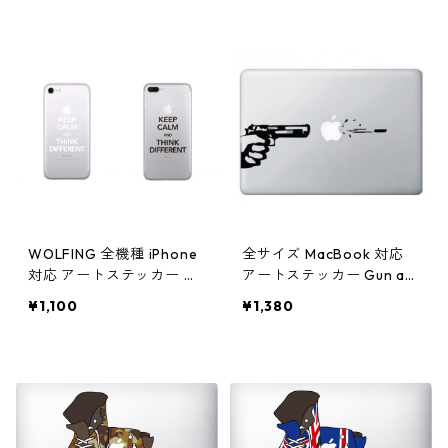
ク
WOLFING 全機種 iPhone
全サイズ MacBook 対応
対応 アートステッカー ス
アートステッカー Gun an
キンシール Keep Calm an
d Bullet ブラック
¥1,100
¥1,380
d Think Different ブラッ
ク or ホワイト