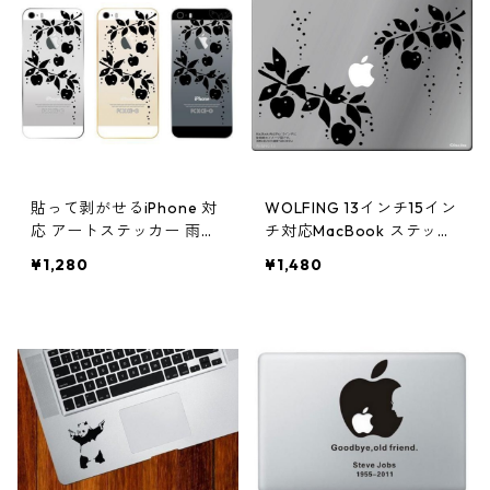
貼って剥がせるiPhone 対
WOLFING 13インチ15イン
応 アートステッカー 雨雫
チ対応MacBook ステッカ
のりんご スタイリッシュ
ー スキンシール アートス
¥1,280
¥1,480
な黒
テッカー 雨雫のりんご ブ
ラック