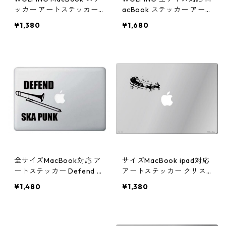
ッカー アートステッカー
acBook ステッカー アー
Steve Jobs スティーブ ジ
トステッカー Strawberry
¥1,380
¥1,680
ョブス Stay Hungry Stay
Flush ストロベリー フラッ
Foolish ブラック
シュ ストロベリーピンク
全サイズMacBook対応 ア
サイズMacBook ipad対応
ートステッカー Defend S
アートステッカー クリス
ka Punk
マス サンタクロース 限定
¥1,480
¥1,380
商品