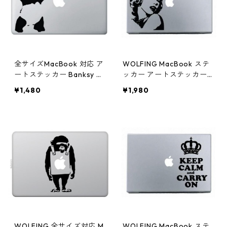
全サイズMacBook 対応 ア
WOLFING MacBook ステ
ートステッカー Banksy バ
ッカー アートステッカー
ンクシーデザイン The Sh
スキンシール Marilyn Mo
¥1,480
¥1,980
ooting Panda
nroe マリリンモンロー シ
ルエット ブラック
WOLFING 全サイズ対応 M
WOLFING MacBook ステ