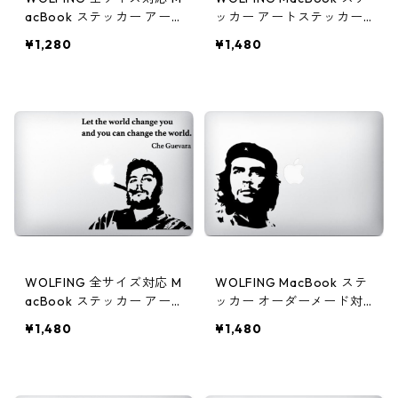
acBook ステッカー アー
ッカー アートステッカー
トステッカー スキンシー
スキンシール Keep Calm
¥1,280
¥1,480
ル MacBook 対応 アート
Carry On ブラック
ステッカー Banksy バンク
シー Monkey モンキー ブ
ラック
WOLFING 全サイズ対応 M
WOLFING MacBook ステ
acBook ステッカー アー
ッカー オーダーメード対
トステッカー スキンシー
応★アートステッカー ス
¥1,480
¥1,480
ル Che Guevara チェゲバ
キンシール チェ ゲバラ シ
ラ smoking sigar ブラッ
ルエット ブラック
ク